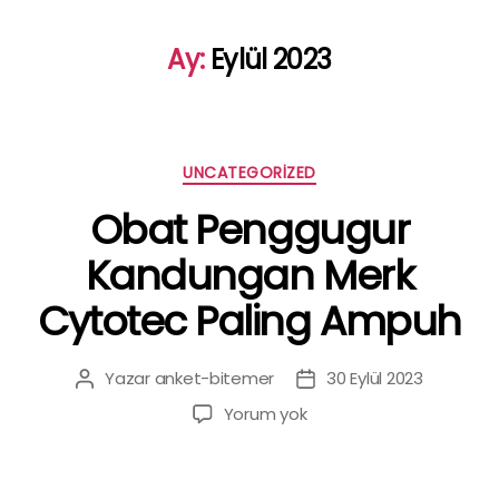
Ay:
Eylül 2023
Kategoriler
UNCATEGORIZED
Obat Penggugur
Kandungan Merk
Cytotec Paling Ampuh
Yazar
anket-bitemer
30 Eylül 2023
Yazının
Yazı
yazarı
tarihi
Obat
Yorum yok
Penggugur
Kandungan
Merk